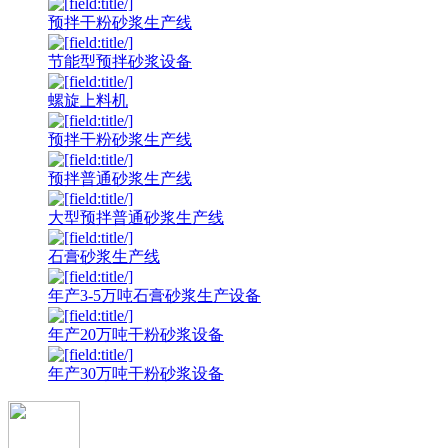
预拌干粉砂浆生产线
节能型预拌砂浆设备
螺旋上料机
预拌干粉砂浆生产线
预拌普通砂浆生产线
大型预拌普通砂浆生产线
石膏砂浆生产线
年产3-5万吨石膏砂浆生产设备
年产20万吨干粉砂浆设备
年产30万吨干粉砂浆设备