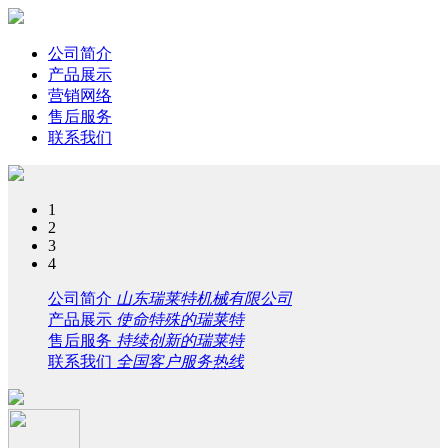
公司简介
产品展示
营销网络
售后服务
联系我们
1
2
3
4
公司简介
山东瑞莱特机械有限公司
产品展示
使命特殊的瑞莱特
售后服务
持续创新的瑞莱特
联系我们
全国客户服务热线