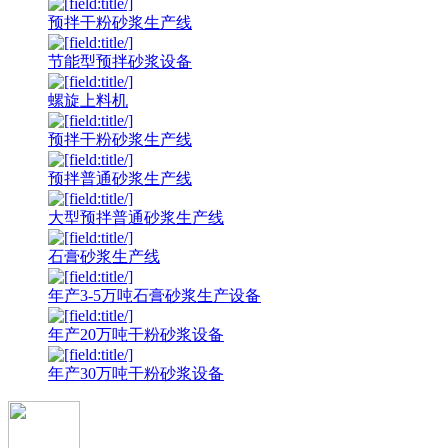
预拌干粉砂浆生产线
节能型预拌砂浆设备
螺旋上料机
预拌干粉砂浆生产线
预拌普通砂浆生产线
大型预拌普通砂浆生产线
石膏砂浆生产线
年产3-5万吨石膏砂浆生产设备
年产20万吨干粉砂浆设备
年产30万吨干粉砂浆设备