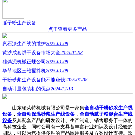
腻子粉生产设备
点击查看更多产品
真石漆生产线的维护
2025-01-08
黄沙成套烘干设备市场大全
2025-01-08
硅藻泥机械正规公司
2025-01-08
毕节地区三维搅拌机
2025-01-08
干粉砂浆生产设备能不能赚钱
2025-01-08
自动计量包装机的优点
2024-12-13
山东瑞莱特机械有限公司是一家集
全自动干粉砂浆生产线
设备
，
全自动保温砂浆生产线设备
，
全自动腻子粉混合生产线
设备
及其配套产品的研发设计、生产制造、销售服务于一体的
高科技企业，同时公司有一支具备丰富行业知识及设计经验的
团队，可以为您提供多种的产品应用服务及方案设计支持。欢