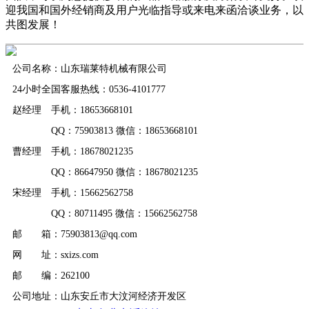
迎我国和国外经销商及用户光临指导或来电来函洽谈业务，以
共图发展！
公司名称：山东瑞莱特机械有限公司
24小时全国客服热线：0536-4101777
赵经理 手机：18653668101
QQ：75903813 微信：18653668101
曹经理 手机：18678021235
QQ：86647950 微信：18678021235
宋经理 手机：15662562758
QQ：80711495 微信：15662562758
邮 箱：75903813@qq.com
网 址：sxizs.com
邮 编：262100
公司地址：山东安丘市大汶河经济开发区