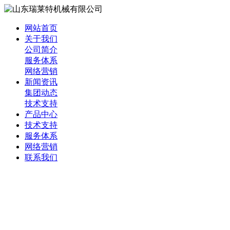
网站首页
关于我们
公司简介
服务体系
网络营销
新闻资讯
集团动态
技术支持
产品中心
技术支持
服务体系
网络营销
联系我们