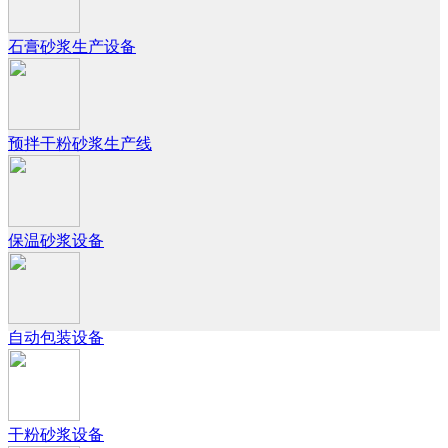
石膏砂浆生产设备
预拌干粉砂浆生产线
保温砂浆设备
自动包装设备
干粉砂浆设备